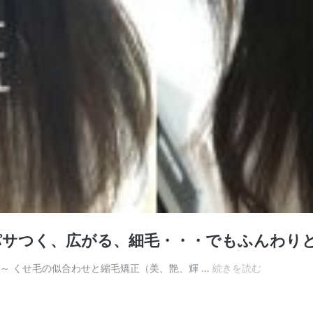
パサつく、広がる、細毛・・・でもふんわり
[髪
輔～ くせ毛の似合わせと縮毛矯正（美、艶、輝 …
続きを読む
質
改
善