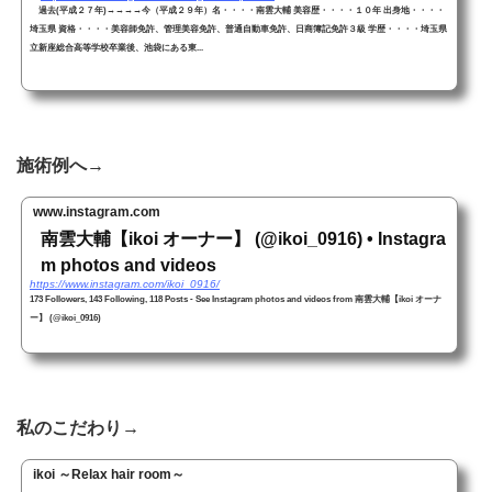
過去(平成２７年)→→→→今（平成２９年）名・・・・南雲大輔 美容歴・・・・１０年 出身地・・・・
埼玉県 資格・・・・美容師免許、管理美容免許、普通自動車免許、日商簿記免許３級 学歴・・・・埼玉県
立新座総合高等学校卒業後、池袋にある東...
施術例へ→
www.instagram.com
南雲大輔【ikoi オーナー】 (@ikoi_0916) • Instagra
m photos and videos
https://www.instagram.com/ikoi_0916/
173 Followers, 143 Following, 118 Posts - See Instagram photos and videos from 南雲大輔【ikoi オーナ
ー】 (@ikoi_0916)
私のこだわり→
ikoi ～Relax hair room～