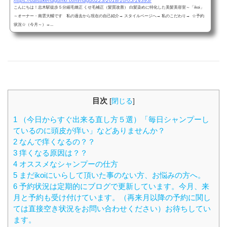
https://daisukenagumo.com/nagu0223/2018/10/05/14393/
こんにちは！志木駅徒歩５分縮毛矯正 くせ毛補正（髪質改善） 白髪染めに特化した美髪美容室～「ikoi」
～オーナー・南雲大輔です 私の過去から現在の自己紹介→ スタイルページへ→ 私のこだわり→ ☆予約
状況☆（今月～）→...
目次
[
閉じる
]
1 （今日からすぐ出来る直し方５選）「毎日シャンプーし
ているのに頭皮が痒い」などありませんか？
2 なんで痒くなるの？？
3 痒くなる原因は？？
4 オススメなシャンプーの仕方
5 まだikoiにいらして頂いた事のない方、お悩みの方へ。
6 予約状況は定期的にブログで更新しています。今月、来
月と予約も受け付けています。（再来月以降の予約に関し
ては直接空き状況をお問い合わせください）お待ちしてい
ます。