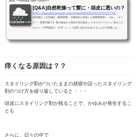
ikoi ～Relax hair room～
[Q&A]自然乾燥って髪に・頭皮に悪いの？
https://daisukenagumo.com/nagu0223/2020/02/01/21703/
‎縮毛矯正 くせ毛補正（髪質改善） 白髪染めに特化した美髪美容室～「ikoi」～オー
ナー・南雲大輔です 私の過去から現在の自己紹介→ スタイルページへ→ 私のこだ
わり→ ☆予約状況☆（今月～）→（お問い合わせがありましたので作成しま...
痒くなる原因は？？
スタイリング剤がついたままの就寝や誤ったスタイリング
剤のつけ方を繰り返していると・・・
頭皮にスタイリング剤が残ることで、かゆみが発生するこ
とも
さらに、日々の中で