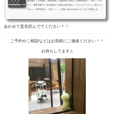
‎縮毛矯正 くせ毛補正（髪質改善） 白髪染めに特化した美髪美容室～「ikoi」～オー
ナー・南雲大輔です 私の過去から現在の自己紹介→ スタイルページへ→ 私のこだ
わり→ ☆予約状況☆（今月～）→（お問い合わせがありましたので作成しま...
あわせて是非読んでてください＾＾
ご予約やご相談などはお気軽にご連絡ください＾＾
お待ちしてます♫