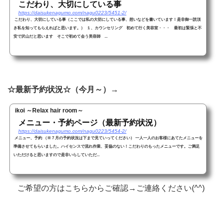
こだわり、大切にしている事
https://daisukenagumo.com/nagu0223/5451-2/
こだわり、大切にしている事（ここでは私の大切にしている事、想いなどを書いています！是非御一読頂
き私を知ってもらえればと思います。） １、カウンセリング 初めて行く美容室・・・ 最初は緊張と不
安で沢山だと思います そこで初めて会う美容師 ...
☆最新予約状況☆（今月～）→
ikoi ～Relax hair room～
メニュー・予約ページ（最新予約状況）
https://daisukenagumo.com/nagu0223/5454-2/
メニュー、予約 （※７月の予約状況は下まで見ていってください） 一人一人のお客様にあてたメニューを
準備させてもらいました。ハイセンスで流れ作業、妥協のない！こだわりのもったメニューです。ご満足
いただけると思いますので是非いらしていただ...
ご希望の方はこちらからご確認→ご連絡ください(^^)