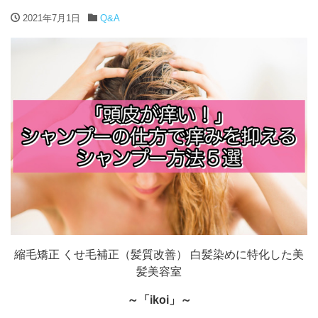
2021年7月1日
Q&A
縮毛矯正 くせ毛補正（髪質改善） 白髪染めに特化した美
髪美容室
～「ikoi」～