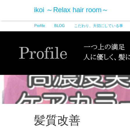
ikoi ～Relax hair room～
Profile
BLOG
こだわり、大切にしている事
髪質改善