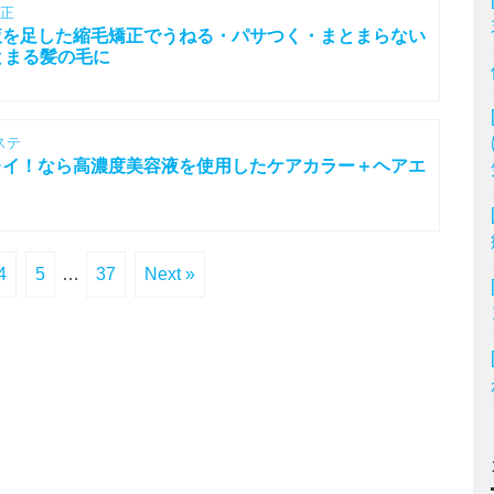
正
容液を足した縮毛矯正でうねる・パサつく・まとまらない
とまる髪の毛に
ステ
キレイ！なら高濃度美容液を使用したケアカラー＋ヘアエ
4
5
…
37
Next »