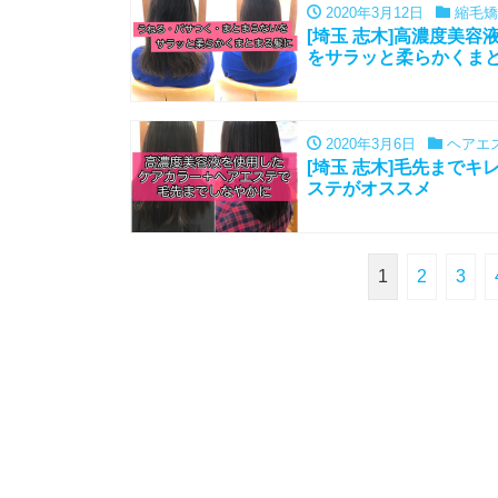
2020年3月12日
縮毛矯
[埼玉 志木]高濃度美
をサラッと柔らかくま
2020年3月6日
ヘアエ
[埼玉 志木]毛先まで
ステがオススメ
1
2
3