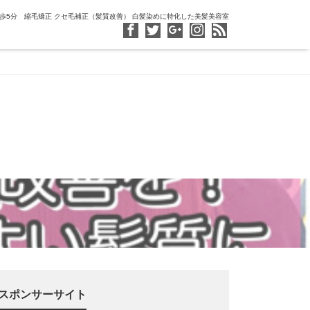
徒歩5分 縮毛矯正 クセ毛補正（髪質改善） 白髪染めに特化した美髪美容室
スポンサーサイト