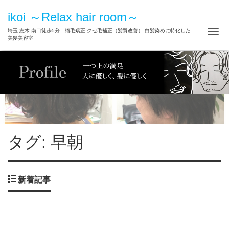
ikoi ～Relax hair room～
ナ
埼玉 志木 南口徒歩5分 縮毛矯正 クセ毛補正（髪質改善） 白髪染めに特化した
美髪美容室
タグ: 早朝
新着記事