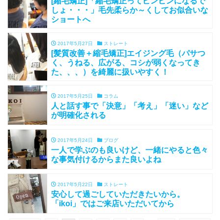
[縮毛矯正]「縮毛矯正ってピンピンになるで
しょ・・・」毛先柔らか～くしてお似合いな
ショートへ
2017年5月27日
ストレート
[髪質改善＋縮毛矯正]エイジング毛（パサつ
く、うねる、広がる、コシが弱くなってき
た、、、）を綺麗に扱いやすく！
2017年5月25日
コラム
人と話す事で「決意」「考え」「迷い」など
が明確化される
2017年5月24日
ブログ
一人で学ぶのも良いけど、一緒にやると色々
な事気付けるからまた良いよね
2017年5月22日
ストレート
安心して過ごしていただきたいから。
「ikoi」ではご来店いただいてから