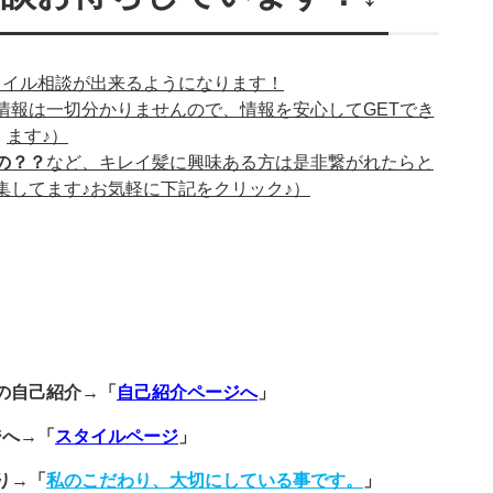
タイル相談が出来るようになります！
情報は一切分かりませんので、情報を安心してGETでき
ます♪）
の？？
など、キレイ髪に興味ある方は是非繋がれたらと
集してます♪お気軽に下記をクリック♪）
の自己紹介→「
自己紹介ページへ
」
ジへ→「
スタイルページ
」
り→「
私のこだわり、大切にしている事です。
」