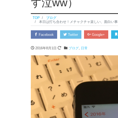
す泣ww）
TOP
ブログ
本日は打ち合わせ！メチャクチャ楽しい、面白い事考え
Facebook
Twitter
Google+
2016年8月1日
ブログ
,
日常