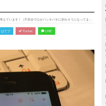
ています！（不具合で心がバッキバキに折れそうになってます泣ww）
はてブ
Pocket
LINE