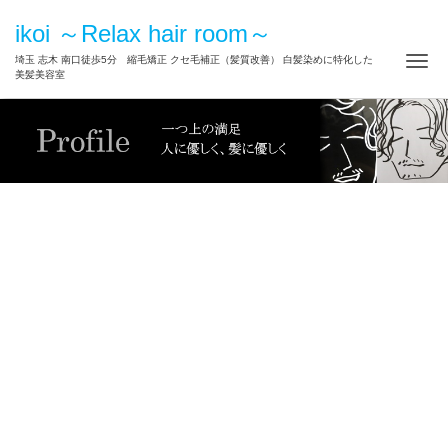
ikoi ～Relax hair room～
ナ
埼玉 志木 南口徒歩5分 縮毛矯正 クセ毛補正（髪質改善） 白髪染めに特化した
美髪美容室