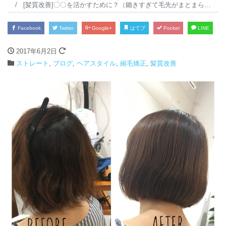
[髪質改善]〇〇を活かすために？（鋤きすぎて毛先がまとまらない＋パサパサ・・・を内巻きボブに☆）
Facebook
Twitter
Google+
はてブ
Pocket
LINE
2017年6月2日
ストレート
,
ブログ
,
ヘアスタイル
,
縮毛矯正
,
髪質改善