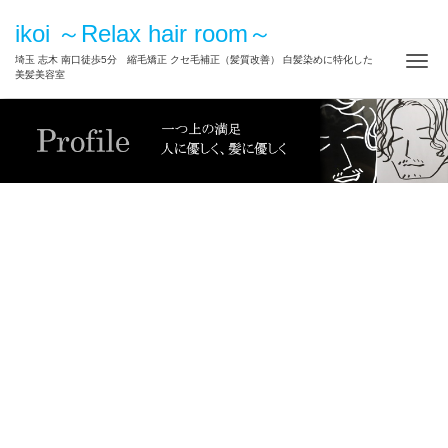
ikoi ～Relax hair room～
ナ
埼玉 志木 南口徒歩5分 縮毛矯正 クセ毛補正（髪質改善） 白髪染めに特化した
美髪美容室