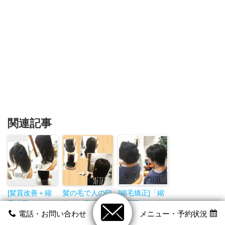
関連記事
[髪質改善＋縮
髪の毛で人の印
[縮毛矯正]「縮
毛矯正]エイジ
象って変わる？
毛矯正ってピン
電話・お問い合わせ
メニュー・予約状況
ング毛（パサつ
ピンになるでし
く、うねる、広
ょ・・・」毛先