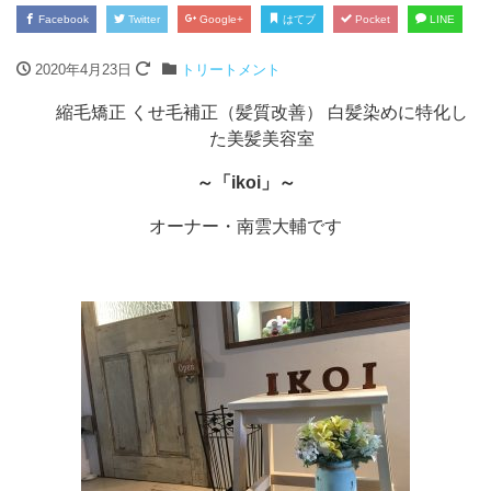
Facebook
Twitter
Google+
はてブ
Pocket
LINE
2020年4月23日
トリートメント
‎縮毛矯正 くせ毛補正（髪質改善） 白髪染めに特化し
た美髪美容室
～「ikoi」～
オーナー・南雲大輔です