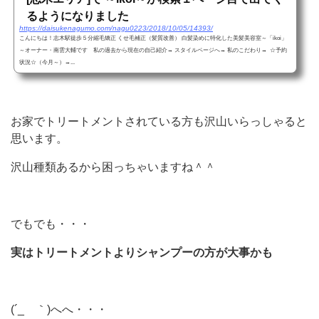
るようになりました
https://daisukenagumo.com/nagu0223/2018/10/05/14393/
こんにちは！志木駅徒歩５分縮毛矯正 くせ毛補正（髪質改善） 白髪染めに特化した美髪美容室～「ikoi」
～オーナー・南雲大輔です 私の過去から現在の自己紹介→ スタイルページへ→ 私のこだわり→ ☆予約
状況☆（今月～）→...
お家でトリートメントされている方も沢山いらっしゃると
思います。
沢山種類あるから困っちゃいますね＾＾
でもでも・・・
実はトリートメントよりシャンプーの方が大事かも
(´_ゝ｀)へへ・・・