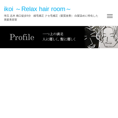
ikoi ～Relax hair room～
ナ
埼玉 志木 南口徒歩5分 縮毛矯正 クセ毛補正（髪質改善） 白髪染めに特化した
美髪美容室