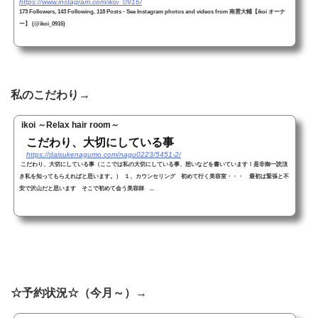
https://www.instagram.com/ikoi_0916/
173 Followers, 143 Following, 118 Posts - See Instagram photos and videos from 南雲大輔【ikoi オーナ
ー】 (@ikoi_0916)
私のこだわり→
ikoi ～Relax hair room～
こだわり、大切にしている事
https://daisukenagumo.com/nagu0223/5451-2/
こだわり、大切にしている事（ここでは私の大切にしている事、想いなどを書いています！是非御一読頂
き私を知ってもらえればと思います。） １、カウンセリング 初めて行く美容室・・・ 最初は緊張と不
安で沢山だと思います そこで初めて会う美容師 ...
☆予約状況☆（今月～）→