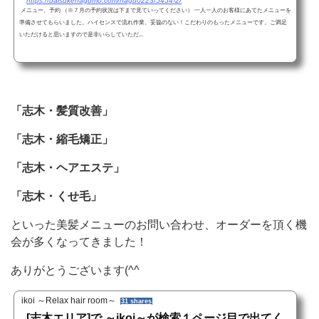
https://daisukenagumo.com/nagu0223/5454-2/
メニュー、予約 （※７月の予約状況は下まで見ていってください） 一人一人のお客様にあてたメニューを
準備させてもらいました。ハイセンスで流れ作業、妥協のない！こだわりのもったメニューです。ご満足
いただけると思いますので是非いらしていただ...
「志木・髪質改善」
「志木・縮毛矯正」
「志木・ヘアエステ」
「志木・くせ毛」
といった美髪メニューのお問い合わせ、オーダーを頂く機
会が多くなってきました！
ありがとうございます(^^
ikoi ～Relax hair room～
31 shares
[志木エリア]で ～ikoi～が検索１ページ目で出てく