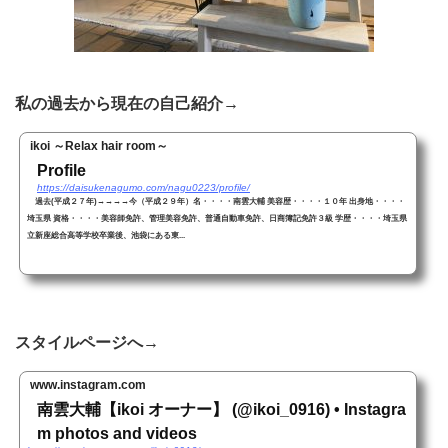
私の過去から現在の自己紹介→
ikoi ～Relax hair room～
Profile
https://daisukenagumo.com/nagu0223/profile/
過去(平成２７年)→→→→今（平成２９年）名・・・・南雲大輔 美容歴・・・・１０年 出身地・・・・
埼玉県 資格・・・・美容師免許、管理美容免許、普通自動車免許、日商簿記免許３級 学歴・・・・埼玉県
立新座総合高等学校卒業後、池袋にある東...
スタイルページへ→
www.instagram.com
南雲大輔【ikoi オーナー】 (@ikoi_0916) • Instagra
m photos and videos