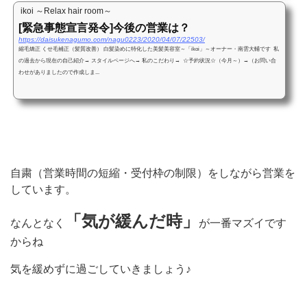
ikoi ～Relax hair room～
[緊急事態宣言発令]今後の営業は？
https://daisukenagumo.com/nagu0223/2020/04/07/22503/
縮毛矯正 くせ毛補正（髪質改善） 白髪染めに特化した美髪美容室～「ikoi」～オーナー・南雲大輔です 私
の過去から現在の自己紹介→ スタイルページへ→ 私のこだわり→ ☆予約状況☆（今月～）→（お問い合
わせがありましたので作成しま...
自粛（営業時間の短縮・受付枠の制限）をしながら営業を
しています。
「気が緩んだ時」
なんとなく
が一番マズイです
からね
気を緩めずに過ごしていきましょう♪