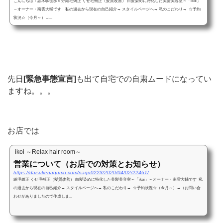
こんにちは！志木駅徒歩５分縮毛矯正 くせ毛補正（髪質改善） 白髪染めに特化した美髪美容室～「ikoi」
～オーナー・南雲大輔です 私の過去から現在の自己紹介→ スタイルページへ→ 私のこだわり→ ☆予約
状況☆（今月～）→...
先日
[緊急事態宣言]
も出て自宅での自粛ムードになってい
ますね。。。
お店では
ikoi ～Relax hair room～
営業について（お店での対策とお知らせ）
https://daisukenagumo.com/nagu0223/2020/04/02/22461/
縮毛矯正 くせ毛補正（髪質改善） 白髪染めに特化した美髪美容室～「ikoi」～オーナー・南雲大輔です 私
の過去から現在の自己紹介→ スタイルページへ→ 私のこだわり→ ☆予約状況☆（今月～）→（お問い合
わせがありましたので作成しま...