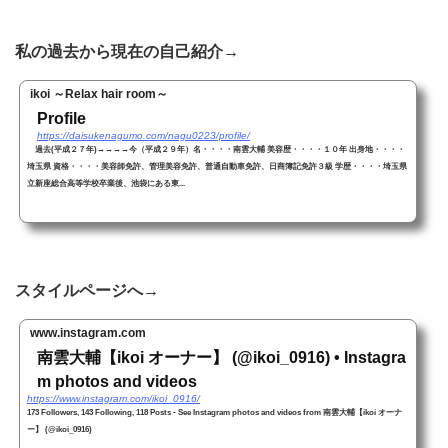
私の過去から現在の自己紹介→
ikoi ～Relax hair room～
Profile
https://daisukenagumo.com/nagu0223/profile/
過去(平成２７年)→→→→今（平成２９年）名・・・・南雲大輔 美容歴・・・・１０年 出身地・・・・
埼玉県 資格・・・・美容師免許、管理美容免許、普通自動車免許、日商簿記免許３級 学歴・・・・埼玉県
立新座総合高等学校卒業後、池袋にある東...
スタイルページへ→
www.instagram.com
南雲大輔【ikoi オーナー】 (@ikoi_0916) • Instagra
m photos and videos
https://www.instagram.com/ikoi_0916/
173 Followers, 143 Following, 118 Posts - See Instagram photos and videos from 南雲大輔【ikoi オーナ
ー】 (@ikoi_0916)