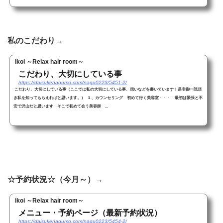
私のこだわり→
ikoi ～Relax hair room～
こだわり、大切にしている事
https://daisukenagumo.com/nagu0223/5451-2/
こだわり、大切にしている事（ここでは私の大切にしている事、想いなどを書いています！是非御一読頂
き私を知ってもらえればと思います。） １、カウンセリング 初めて行く美容室・・・ 最初は緊張と不
安で沢山だと思います そこで初めて会う美容師 ...
☆予約状況☆（今月～）→
ikoi ～Relax hair room～
メニュー・予約ページ（最新予約状況）
https://daisukenagumo.com/nagu0223/5454-2/