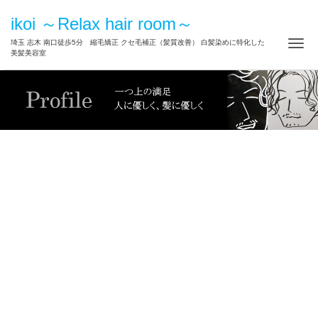
ikoi ～Relax hair room～
ナ
埼玉 志木 南口徒歩5分 縮毛矯正 クセ毛補正（髪質改善） 白髪染めに特化した
美髪美容室