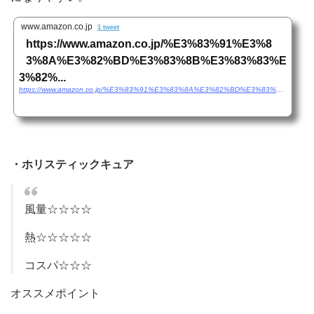
www.amazon.co.jp
1 tweet
https://www.amazon.co.jp/%E3%83%91%E3%8
3%8A%E3%82%BD%E3%83%8B%E3%83%83%E
3%82%...
https://www.amazon.co.jp/%E3%83%91%E3%83%8A%E3%82%BD%E3%83%8B%E3%83%83%E3%82%AF-%E3%83%98%E3%82%A2%E3%83%89%E3%83%A9%E3%82%A4%E3%83%A4%E3%83%BC-%E9%AB%98%E6%B5%B8%E9%80%8F%E3%80%8C%E3%83%8A%E3%83%8E%E3%82%A4%E3%83%BC%E3%80%8D%E6%90%AD%E8%BC%89-%E3%83%AB%E3%83%BC%E3%82%B8%E3%83%A5%E3%83%94%E3%83%B3%E3%82%AF-EH-NA0B-RP/dp/B07VN7G4G7/ref=sr_1_4?__mk_ja_JP=%E3%82%AB%E3%82%BF%E3%82%AB%E3%83%8A&dchild=1&keywords=%E3%83%89%E3%83%A9%E3%82%A4%E3%83%A4%E3%83%BC&qid=1587967530&sr=8-4
・ホリスティックキュア
風量☆☆☆☆
熱☆☆☆☆☆
コスパ☆☆☆
オススメポイント