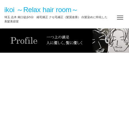
ikoi ～Relax hair room～
ナ
埼玉 志木 南口徒歩5分 縮毛矯正 クセ毛補正（髪質改善） 白髪染めに特化した
美髪美容室