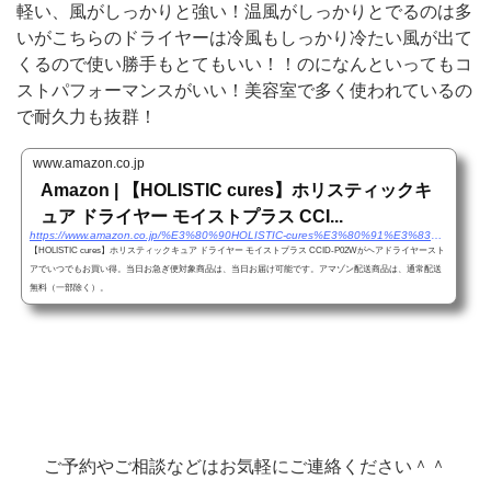
軽い、風がしっかりと強い！温風がしっかりとでるのは多
いがこちらのドライヤーは冷風もしっかり冷たい風が出て
くるので使い勝手もとてもいい！！のになんといってもコ
ストパフォーマンスがいい！美容室で多く使われているの
で耐久力も抜群！
www.amazon.co.jp
Amazon | 【HOLISTIC cures】ホリスティックキ
ュア ドライヤー モイストプラス CCI...
https://www.amazon.co.jp/%E3%80%90HOLISTIC-cures%E3%80%91%E3%83%9B%E3%83%AA%E3%82%B9%E3%83%86%E3%82%A3%E3%83%83%E3%82%AF%E3%82%AD%E3%83%A5%E3%82%A2-%E3%83%89%E3%83%A9%E3%82%A4%E3%83%A4%E3%83%BC-%E3%83%A2%E3%82%A4%E3%82%B9%E3%83%88%E3%83%97%E3%83%A9%E3%82%B9-CCID-P02W/dp/B07PQQBRF7/ref=sr_1_11?__mk_ja_JP=%E3%82%AB%E3%82%BF%E3%82%AB%E3%83%8A&dchild=1&keywords=%E3%83%89%E3%83%A9%E3%82%A4%E3%83%A4%E3%83%BC&qid=1587967530&sr=8-11
【HOLISTIC cures】ホリスティックキュア ドライヤー モイストプラス CCID-P02Wがヘアドライヤースト
アでいつでもお買い得。当日お急ぎ便対象商品は、当日お届け可能です。アマゾン配送商品は、通常配送
無料（一部除く）。
ご予約やご相談などはお気軽にご連絡ください＾＾