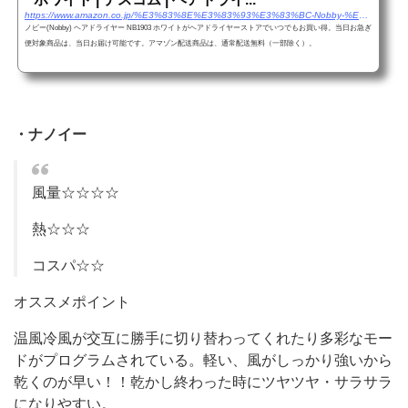
https://www.amazon.co.jp/%E3%83%8E%E3%83%93%E3%83%BC-Nobby-%E3%83%98%E3%82%A2%E3%83%89%E3%83%A9%E3%82%A4%E3%83%A4%E3%83%BC-NB1903-%E3%83%9B%E3%83%AF%E3%82%A4%E3%83%88/dp/B00U23NF6G/ref=sr_1_29?__mk_ja_JP=%E3%82%AB%E3%82%BF%E3%82%AB%E3%83%8A&dchild=1&keywords=%E3%83%89%E3%83%A9%E3%82%A4%E3%83%A4%E3%83%BC&qid=1587967530&sr=8-29
ノビー(Nobby) ヘアドライヤー NB1903 ホワイトがヘアドライヤーストアでいつでもお買い得。当日お急ぎ
便対象商品は、当日お届け可能です。アマゾン配送商品は、通常配送無料（一部除く）。
・ナノイー
風量☆☆☆☆
熱☆☆☆
コスパ☆☆
オススメポイント
温風冷風が交互に勝手に切り替わってくれたり多彩なモー
ドがプログラムされている。軽い、風がしっかり強いから
乾くのが早い！！乾かし終わった時にツヤツヤ・サラサラ
になりやすい。