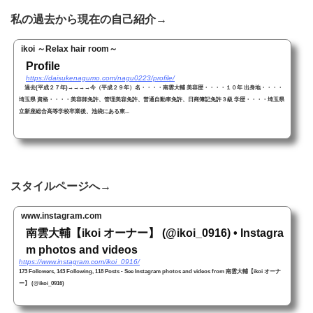
私の過去から現在の自己紹介→
ikoi ～Relax hair room～
Profile
https://daisukenagumo.com/nagu0223/profile/
過去(平成２７年)→→→→今（平成２９年）名・・・・南雲大輔 美容歴・・・・１０年 出身地・・・・
埼玉県 資格・・・・美容師免許、管理美容免許、普通自動車免許、日商簿記免許３級 学歴・・・・埼玉県
立新座総合高等学校卒業後、池袋にある東...
スタイルページへ→
www.instagram.com
南雲大輔【ikoi オーナー】 (@ikoi_0916) • Instagra
m photos and videos
https://www.instagram.com/ikoi_0916/
173 Followers, 143 Following, 118 Posts - See Instagram photos and videos from 南雲大輔【ikoi オーナ
ー】 (@ikoi_0916)