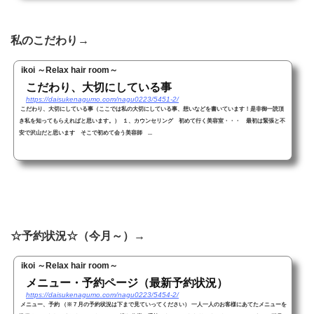
私のこだわり→
ikoi ～Relax hair room～
こだわり、大切にしている事
https://daisukenagumo.com/nagu0223/5451-2/
こだわり、大切にしている事（ここでは私の大切にしている事、想いなどを書いています！是非御一読頂
き私を知ってもらえればと思います。） １、カウンセリング 初めて行く美容室・・・ 最初は緊張と不
安で沢山だと思います そこで初めて会う美容師 ...
☆予約状況☆（今月～）→
ikoi ～Relax hair room～
メニュー・予約ページ（最新予約状況）
https://daisukenagumo.com/nagu0223/5454-2/
メニュー、予約 （※７月の予約状況は下まで見ていってください） 一人一人のお客様にあてたメニューを