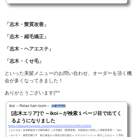
「志木・髪質改善」
「志木・縮毛矯正」
「志木・ヘアエステ」
「志木・くせ毛」
といった美髪メニューのお問い合わせ、オーダーを頂く機
会が多くなってきました！
ありがとうございます(^^
ikoi ～Relax hair room～
31 shares
[志木エリア]で ～ikoi～が検索１ページ目で出てく
るようになりました
https://daisukenagumo.com/nagu0223/2018/10/05/14393/
こんにちは！志木駅徒歩５分縮毛矯正 くせ毛補正（髪質改善） 白髪染めに特化した美髪美容室～「ikoi」
～オーナー・南雲大輔です 私の過去から現在の自己紹介→ スタイルページへ→ 私のこだわり→ ☆予約